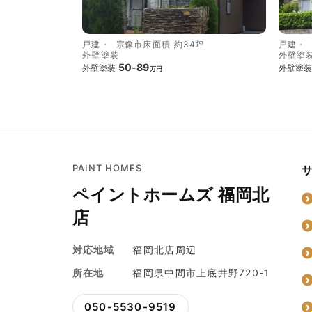
戸建
宗像市
床面積 約34坪
戸建
外壁塗装
外壁塗
50-89
外壁塗装
外壁塗装
万円
PAINT HOMES
ペイントホームズ 福岡北
店
対応地域
福岡北店周辺
所在地
福岡県中間市上底井野720-1
050-5530-9519