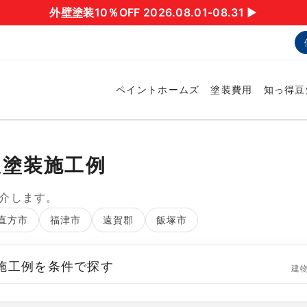
外壁塗装10％OFF 2026.08.01-08.31 ▶︎
ペイントホームズ
塗装費用
知っ得豆
根塗装施工例
介します。
直方市
福津市
遠賀郡
飯塚市
 施工例を条件で探す
建