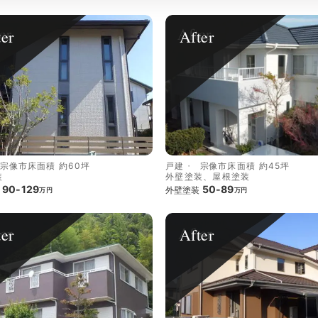
ter
After
宗像市
床面積 約60坪
戸建
宗像市
床面積 約45坪
装
外壁塗装、屋根塗装
90-129
50-89
外壁塗装
万円
万円
ter
After