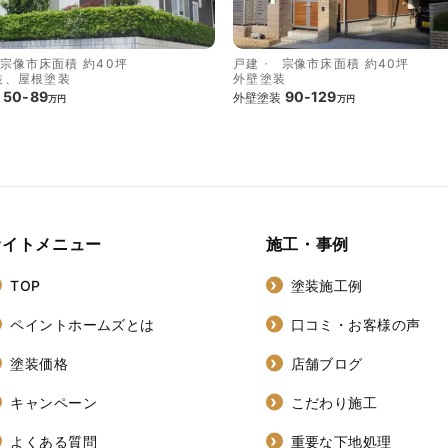
宗像市
床面積 約40坪
戸建
宗像市
床面積 約40坪
装、屋根塗装
外壁塗装
50-89
90-129
外壁塗装
万円
万円
サイトメニュー
施工・事例
TOP
塗装施工例
ペイントホームズとは
口コミ・お客様の声
塗装価格
店舗ブログ
キャンペーン
こだわり施工
よくある質問
重要な下地処理