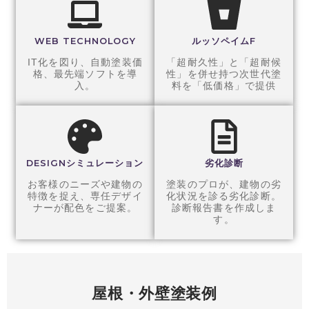
WEB TECHNOLOGY
ルッソペイムF
IT化を図り、自動塗装価
「超耐久性」と「超耐候
格、最先端ソフトを導
性」を併せ持つ次世代塗
入。
料を「低価格」で提供
DESIGNシミュレーション
劣化診断
お客様のニーズや建物の
塗装のプロが、建物の劣
特徴を捉え、専任デザイ
化状況を診る劣化診断。
ナーが配色をご提案。
診断報告書を作成しま
す。
屋根・外壁塗装例