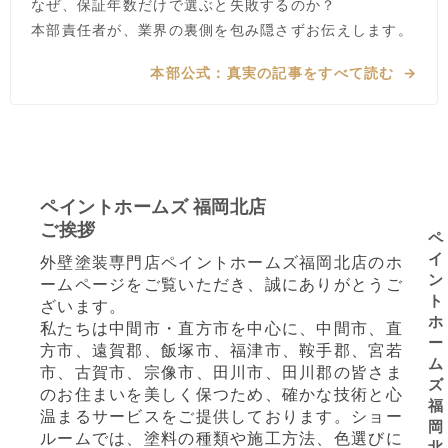
なぜ、保証年数だけで選ぶと失敗するのか？
本部責任者が、業界の裏側を包み隠さずお伝えします。
本部公式：真実の記事をすべて読む
ペイントホームズ 福岡北店
ご挨拶
ペ
イ
外壁塗装専門店ペイントホームズ福岡北店のホ
ン
ームページをご覧いただき、誠にありがとうご
ト
ざいます。
ホ
私たちは中間市・直方市を中心に、中間市、直
ー
方市、遠賀郡、飯塚市、福津市、鞍手郡、宮若
ム
市、古賀市、宗像市、田川市、田川郡の皆さま
ズ
のお住まいを美しく保つため、確かな技術と心
福
温まるサービスをご提供しております。ショー
岡
ルームでは、塗料の種類や施工方法、色選びに
北