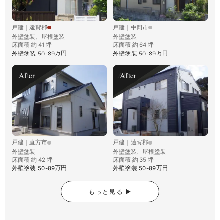
戸建
｜
遠賀郡
戸建
｜
中間市
外壁塗装、屋根塗装
外壁塗装
床面積 約 41 坪
床面積 約 64 坪
万円
万円
外壁塗装
50-89
外壁塗装
50-89
After
After
戸建
｜
直方市
戸建
｜
遠賀郡
外壁塗装
外壁塗装、屋根塗装
床面積 約 42 坪
床面積 約 35 坪
万円
万円
外壁塗装
50-89
外壁塗装
50-89
もっと見る ▶︎