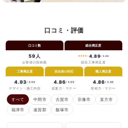
口コミ・評価
口コミ数
総合満足度
59人
4.89
★
★
★
★
★
/ 5.00
お客様の投稿数
総合工事満足度
工事満足度
担当者の対応
職人満足度
4.93
4.86
4.86
/ 5.00
/ 5.00
/ 5.00
デザイン・施工内容
提案力・マナー
技術力・マナー
すべて
中間市
古賀市
宗像市
直方市
福津市
遠賀郡
飯塚市