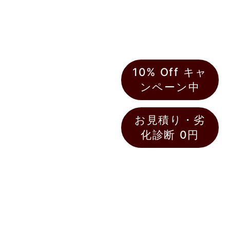
寧な対応と確かな技術
で、お住まいの美しさと
快適さを長く保つお手伝
いをしています。
外壁の色あせやひび割
れ、屋根の劣化などが気
10% Off キャ
になりはじめたら、それ
ンペーン中
はお住まいからの大切な
サインです。直方市・中
間市の環境を熟知したス
お見積り・劣
タッフが、最適な塗料選
化診断 0円
びと施工方法で、建物の
耐久性と美観をしっかり
と守ります。
「直方市 外壁塗装」
「中間市 屋根塗装」で
信頼できる業者をお探し
の方は、ぜひ一度ペイン
トホームズ福岡北店へご