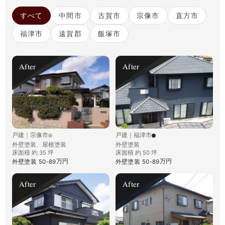
すべて
中間市
古賀市
宗像市
直方市
福津市
遠賀郡
飯塚市
After
After
戸建
｜
宗像市
戸建
｜
福津市
外壁塗装、屋根塗装
外壁塗装
床面積 約 35 坪
床面積 約 50 坪
万円
万円
外壁塗装
50-89
外壁塗装
50-89
After
After