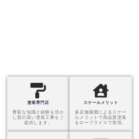
相談ください。
無料の現地調査・劣化診
断・お見積もりを承って
おります。地域に根ざし
たサービスで、皆さまの
大切なお住まいをしっか
りとサポートいたしま
す。
塗装専門店
スケールメリット
豊富な知識と経験を活か
多店舗展開によるスケー
し質の高い塗装工事をご
ルメリットで高品質塗装
提供します。
をロープライスで実現。