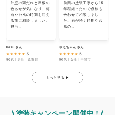
外壁の雨だれと屋根の
前回の塗装工事から15
色あせが気になり、梅
年程経ったので点検も
雨や台風の時期を迎え
合わせて相談しまし
る前に相談しました。
た。雨が続く時期や台
担当…
風の…
kazu さん
やえちゃん さん
5
5
★
★
★
★
★
★
★
★
★
★
50代｜男性｜遠賀郡
50代｜女性｜中間市
もっと見る ▶︎
\ 塗装キャンペーン開催中！/