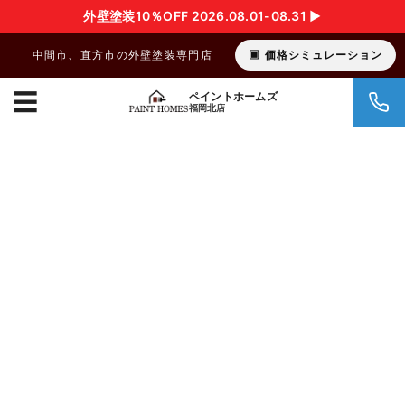
外壁塗装10％OFF 2026.08.01-08.31 ▶︎
中間市、直方市の外壁塗装専門店
価格シミュレーション
☰
ペイントホームズ
福岡北店
中間市、直方市の外壁塗装店
ペイントホームズ福岡北店
高品質な外
壁塗装 をよ
り低価格に
ペイントホームズ福岡北
店は、地域に密着した丁