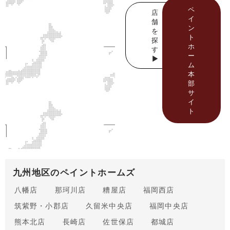
ペ
店
イ
舗
ン
を
ト
探
ホ
す
ー
▶
ム
本
部
サ
イ
ト
九州地区のペイントホームズ
八幡店
那珂川店
糟屋店
福岡西店
筑紫野・小郡店
久留米中央店
福岡中央店
熊本北店
長崎店
佐世保店
都城店