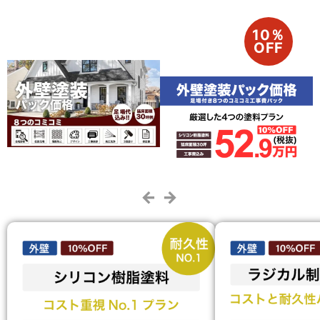
10％
OFF
← →